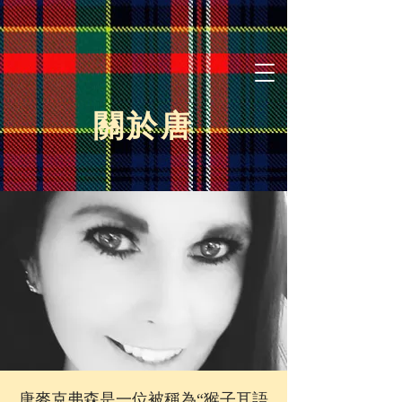
關於唐
唐麥克弗森是一位被稱為“猴子耳語